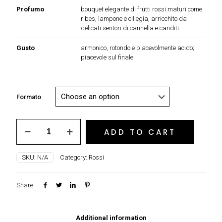
Profumo
bouquet elegante di frutti rossi maturi come
ribes, lampone e ciliegia, arricchito da
delicati sentori di cannella e canditi
Gusto
armonico, rotondo e piacevolmente acido;
piacevole sul finale
Formato
Chianti
ADD TO CART
Classico
Riserva
DOCG
SKU:
N/A
Category:
Rossi
“VILLA
ANTINORI”
2019
Share
Marchesi
Antinori
quantity
Additional information