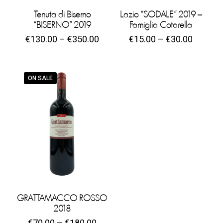
Tenuta di Biserno
Lazio “SODALE” 2019 –
“BISERNO” 2019
Famiglia Cotarella
€
130.00
–
€
350.00
€
15.00
–
€
30.00
ON SALE
GRATTAMACCO ROSSO
2018
€
70.00
–
€
180.00