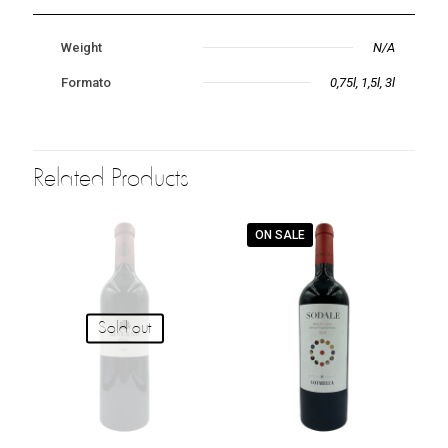
Weight
N/A
Formato
0,75l, 1,5l, 3l
Related Products
ON SALE
Sold out