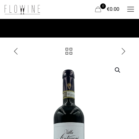
0
€0.00