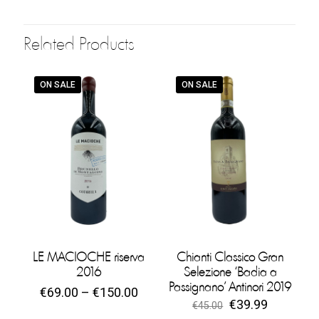
Related Products
ON SALE
ON SALE
LE MACIOCHE riserva
Chianti Classico Gran
2016
Selezione ‘Badia a
Passignano’ Antinori 2019
€
69.00
–
€
150.00
€
39.99
€
45.00