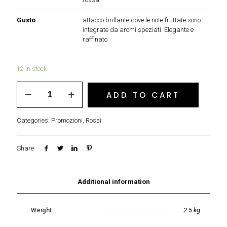
Gusto
attacco brillante dove le note fruttate sono
integrate da aromi speziati. Elegante e
raffinato
12 in stock
Chianti
ADD TO CART
Classico
Riserva
2008
Categories:
Promozioni
,
Rossi
“CASTELLO
DI
AMA”
Share
quantity
Additional information
Weight
2.5 kg