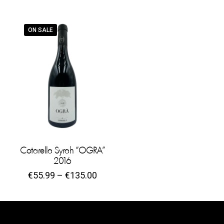
ON SALE
Cotarella Syrah “OGRA”
2016
€
55.99
–
€
135.00