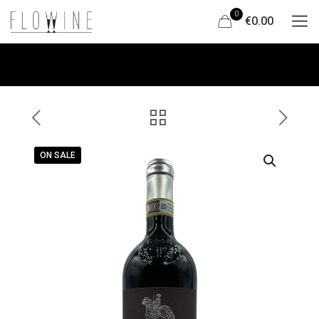
0
€0.00
ON SALE